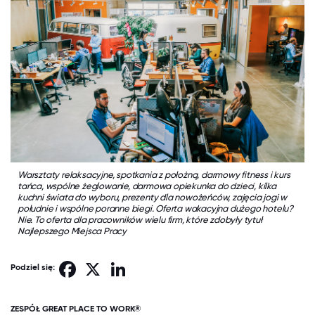
Warsztaty relaksacyjne, spotkania z położną, darmowy fitness i kurs
tańca, wspólne żeglowanie, darmowa opiekunka do dzieci, kilka
kuchni świata do wyboru, prezenty dla nowożeńców, zajęcia jogi w
południe i wspólne poranne biegi. Oferta wakacyjna dużego hotelu?
Nie. To oferta dla pracowników wielu firm, które zdobyły tytuł
Najlepszego Miejsca Pracy
Facebook
X
LinkedIn
Podziel się:
ZESPÓŁ GREAT PLACE TO WORK®