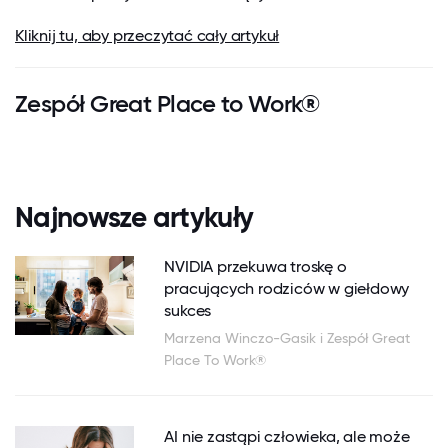
Kliknij tu, aby przeczytać cały artykuł
Zespół Great Place to Work®
Najnowsze artykuły
NVIDIA przekuwa troskę o
pracujących rodziców w giełdowy
sukces
Marzena Winczo-Gasik i Zespół Great
Place To Work®
AI nie zastąpi człowieka, ale może