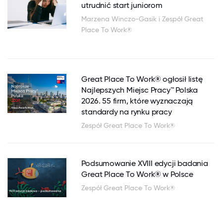
utrudnić start juniorom
Marzena Winczo-Gasik i Zespół Great
Place To Work®
Great Place To Work® ogłosił listę
Najlepszych Miejsc Pracy™ Polska
2026. 55 firm, które wyznaczają
standardy na rynku pracy
Zespół Great Place To Work®
Podsumowanie XVIII edycji badania
Great Place To Work® w Polsce
Zespół Great Place To Work®