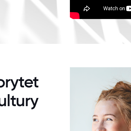
rytet
ultury