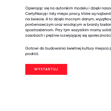
Opierając się na autorskim modelu i dzięki nasze
Certyfikację i listy miejsc pracy, które są najb
na świecie. A to dzięki mocnym danym, wyjątk
porównawczym oraz wiodącym w branży badan
spostrzeżeniom. Przy tym wszystkim mamy soli
zasobach i prężnie rozwijającej się społeczności
Gotowi do budowania świetnej kultury miejsca 
podróż.
WYSTARTUJ