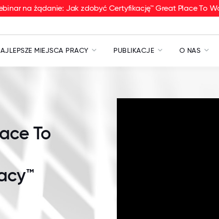
binar na żądanie: Jak zdobyć Certyfikację™ Great Place To W
AJLEPSZE MIEJSCA PRACY
PUBLIKACJE
O NAS
lace To
racy™