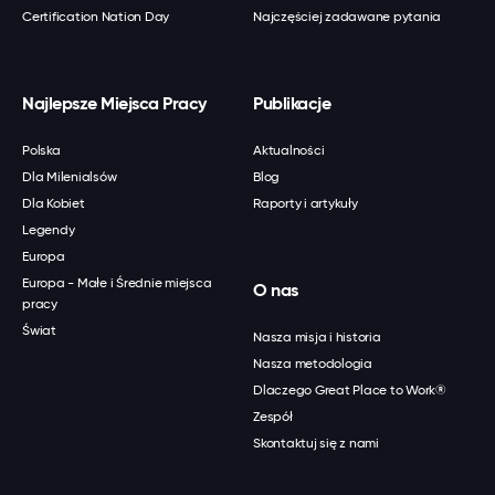
Certification Nation Day
Najczęściej zadawane pytania
Najlepsze Miejsca Pracy
Publikacje
Polska
Aktualności
Dla Milenialsów
Blog
Dla Kobiet
Raporty i artykuły
Legendy
Europa
Europa - Małe i Średnie miejsca
O nas
pracy
Świat
Nasza misja i historia
Nasza metodologia
Dlaczego Great Place to Work®
Zespół
Skontaktuj się z nami