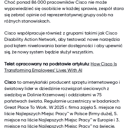
Choć ponad 86 000 pracowników Cisco nie może
wypowiedzieć się osobiście w każdej sprawie, zespół stara
się zebrać opinie od reprezentatywnej grupy osób na
różnych stanowiskach.
Cisco współpracuje również z grupami takimi jak Cisco
Disability Action Network, aby testować nowe narzędzia
pod kątem niwelowania barier dostępności i aby upewnić
się, że nowy system będzie służył wszystkim.
Tekst opracowany na podstawie artykułu:
How Cisco Is
Transforming Employees’ Lives With AI
Cisco
to amerykański producent sprzętu internetowego i
światowy lider w dziedzinie rozwiązań sieciowych z
siedzibą w Dolinie Krzemowej i oddziałami w 75
państwach świata. Regularnie uczestniczy w badaniach
Great Place To Work. W 2025 r. firma zajęła 5. miejsce na
liście Najlepszych Miejsc Pracy™ w Polsce (firmy duże), 5.
miejsce na liście Najlepszych Miejsc Pracy™ w Europie i 3.
miejsce na liście Najlepszych Miejsc Pracy™ na świecie.