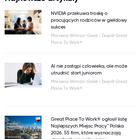
NVIDIA przekuwa troskę o
pracujących rodziców w giełdowy
sukces
Marzena Winczo-Gasik i Zespół Great
Place To Work®
AI nie zastąpi człowieka, ale może
utrudnić start juniorom
Marzena Winczo-Gasik i Zespół Great
Place To Work®
Great Place To Work® ogłosił listę
Najlepszych Miejsc Pracy™ Polska
2026. 55 firm, które wyznaczają