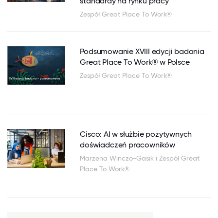
standardy na rynku pracy
Zespół Great Place To Work®
Podsumowanie XVIII edycji badania
Great Place To Work® w Polsce
Zespół Great Place To Work®
Cisco: AI w służbie pozytywnych
doświadczeń pracowników
Marzena Winczo-Gasik i Zespół Great
Place To Work®