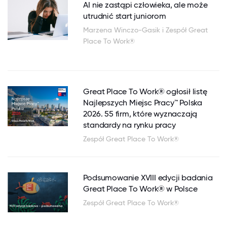
AI nie zastąpi człowieka, ale może
utrudnić start juniorom
Marzena Winczo-Gasik i Zespół Great
Place To Work®
Great Place To Work® ogłosił listę
Najlepszych Miejsc Pracy™ Polska
2026. 55 firm, które wyznaczają
standardy na rynku pracy
Zespół Great Place To Work®
Podsumowanie XVIII edycji badania
Great Place To Work® w Polsce
Zespół Great Place To Work®