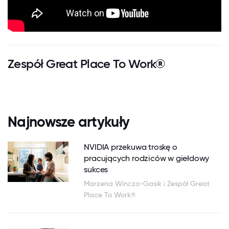
Zespół Great Place To Work®
Najnowsze artykuły
NVIDIA przekuwa troskę o
pracujących rodziców w giełdowy
sukces
Marzena Winczo-Gasik i Zespół Great
Place To Work®