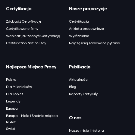
Certyfikacja
Nasze propozycje
Zdobądź Certyfikację
Certyfikacja
Certyfikowane firmy
Ankieta pracownicza
Webinar: jak zdobyć Certyfikację
Wyróżnienia
Certification Nation Day
Najczęściej zadawane pytania
Najlepsze Miejsca Pracy
Publikacje
Polska
Aktualności
Dla Milenialsów
Blog
Dla Kobiet
Raporty i artykuły
Legendy
Europa
Europa - Małe i Średnie miejsca
O nas
pracy
Świat
Nasza misja i historia