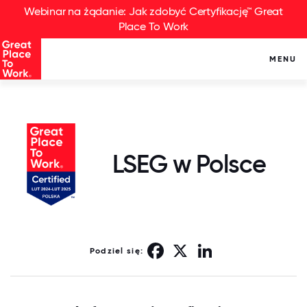
Webinar na żądanie: Jak zdobyć Certyfikację™ Great
Place To Work
MENU
LSEG w Polsce
Facebook
X
LinkedIn
Podziel się: