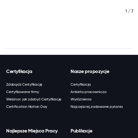
/ 7
1 / 7
Certyfikacja
Nasze propozycje
Zdobądź Certyfikację
Certyfikacja
Certyfikowane firmy
Ankieta pracownicza
Webinar: jak zdobyć Certyfikację
Wyróżnienia
Certification Nation Day
Najczęściej zadawane pytania
Najlepsze Miejsca Pracy
Publikacje