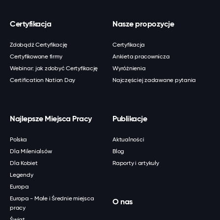
Certyfikacja
Nasze propozycje
Zdobądź Certyfikację
Certyfikacja
Certyfikowane firmy
Ankieta pracownicza
Webinar: jak zdobyć Certyfikację
Wyróżnienia
Certification Nation Day
Najczęściej zadawane pytania
Najlepsze Miejsca Pracy
Publikacje
Polska
Aktualności
Dla Milenialsów
Blog
Dla Kobiet
Raporty i artykuły
Legendy
Europa
Europa - Małe i Średnie miejsca
O nas
pracy
Świat