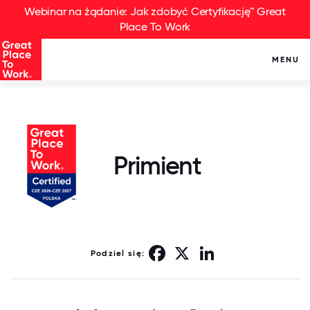
Webinar na żądanie: Jak zdobyć Certyfikację™ Great
Place To Work
MENU
Primient
Facebook
X
LinkedIn
Podziel się: