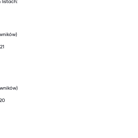
listach:
owników)
21
owników)
020