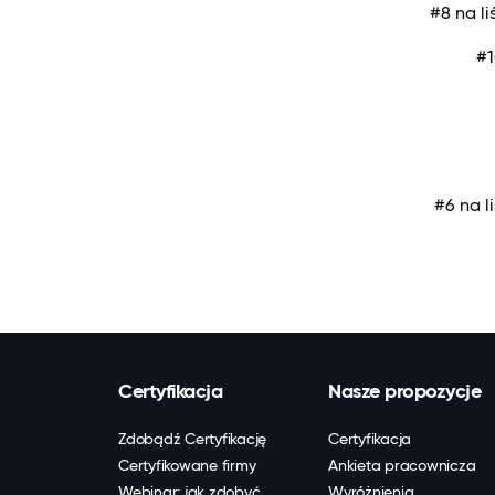
#8 na l
#1
#6 na l
Certyfikacja
Nasze propozycje
Zdobądź Certyfikację
Certyfikacja
Certyfikowane firmy
Ankieta pracownicza
Webinar: jak zdobyć
Wyróżnienia