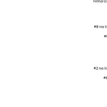
Firma G
#8 na l
#
#2 na l
#8