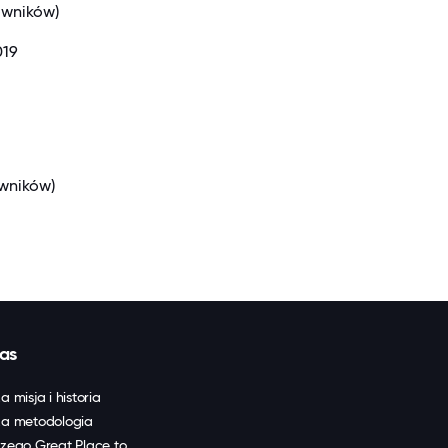
owników)
019
owników)
as
a misja i historia
a metodologia
zego Great Place to