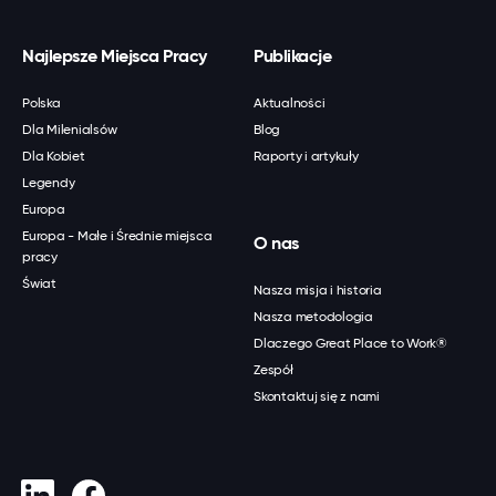
Najlepsze Miejsca Pracy
Publikacje
Polska
Aktualności
Dla Milenialsów
Blog
Dla Kobiet
Raporty i artykuły
Legendy
Europa
Europa - Małe i Średnie miejsca
O nas
pracy
Świat
Nasza misja i historia
Nasza metodologia
Dlaczego Great Place to Work®
Zespół
Skontaktuj się z nami