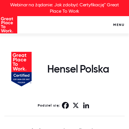
Webinar na żądanie: Jak zdobyć Certyfikację™ Great
Place To Work
MENU
Hensel Polska
Facebook
X
LinkedIn
Podziel się: