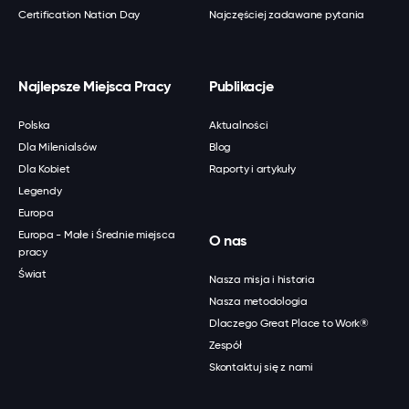
Certification Nation Day
Najczęściej zadawane pytania
Najlepsze Miejsca Pracy
Publikacje
Polska
Aktualności
Dla Milenialsów
Blog
Dla Kobiet
Raporty i artykuły
Legendy
Europa
Europa - Małe i Średnie miejsca
O nas
pracy
Świat
Nasza misja i historia
Nasza metodologia
Dlaczego Great Place to Work®
Zespół
Skontaktuj się z nami