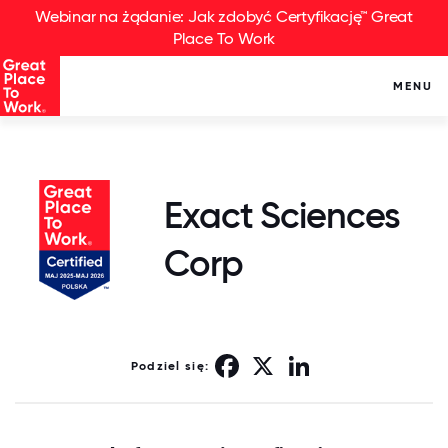
Webinar na żądanie: Jak zdobyć Certyfikację™ Great
Place To Work
MENU
Exact Sciences
Corp
Facebook
X
LinkedIn
Podziel się: