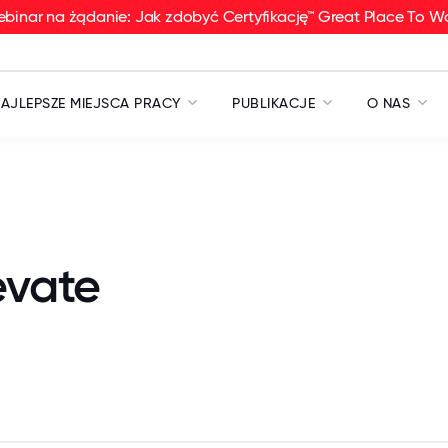
binar na żądanie: Jak zdobyć Certyfikację™ Great Place To W
AJLEPSZE MIEJSCA PRACY
PUBLIKACJE
O NAS
evate