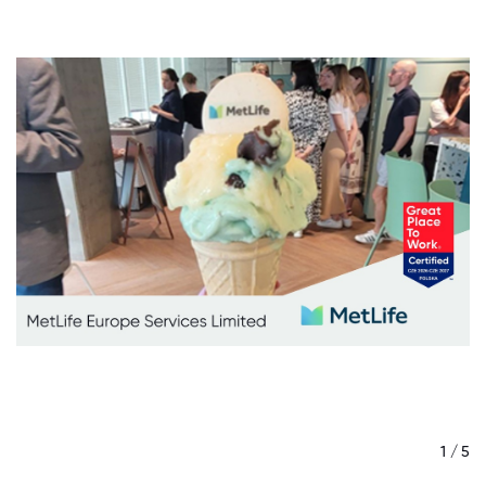
/ 5
1 / 5