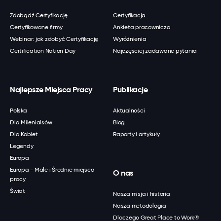
Zdobądź Certyfikację
Certyfikacja
Certyfikowane firmy
Ankieta pracownicza
Webinar: jak zdobyć Certyfikację
Wyróżnienia
Certification Nation Day
Najczęściej zadawane pytania
Najlepsze Miejsca Pracy
Publikacje
Polska
Aktualności
Dla Milenialsów
Blog
Dla Kobiet
Raporty i artykuły
Legendy
Europa
Europa - Małe i Średnie miejsca
O nas
pracy
Świat
Nasza misja i historia
Nasza metodologia
Dlaczego Great Place to Work®